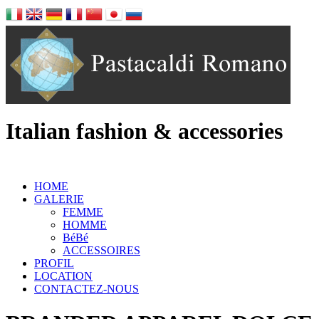
Italian fashion & accessories
HOME
GALERIE
FEMME
HOMME
BéBé
ACCESSOIRES
PROFIL
LOCATION
CONTACTEZ-NOUS