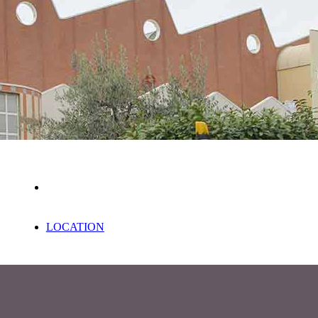
LOCATION
 policy
6 Pastacaldi Romano S.R.L.
XVI Aprile, 90 - 59100 Iolo, Prato