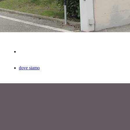
dove siamo
 policy
6 Pastacaldi Romano S.R.L.
XVI Aprile, 90 - 59100 Iolo, Prato