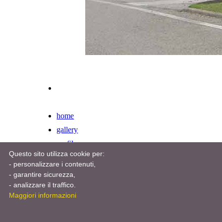
home
gallery
profilo
Questo sito utilizza cookie per:
contatti
Cookie
- personalizzare i contenuti,
© 202
- garantire sicurezza,
Viale 
Phone: +39 0574 622481 - Fax: +39 0574 620948
- analizzare il traffico.
Maggiori informazioni