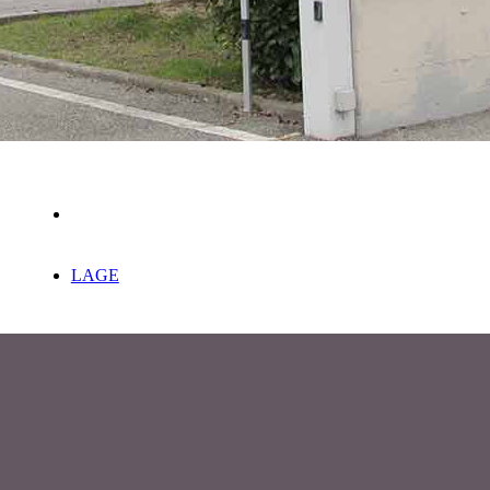
LAGE
 policy
6 Pastacaldi Romano S.R.L.
XVI Aprile, 90 - 59100 Iolo, Prato