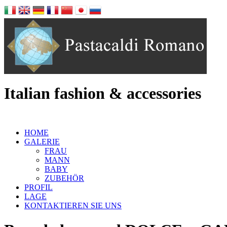
Italian fashion & accessories
HOME
GALERIE
FRAU
MANN
BABY
ZUBEHÖR
PROFIL
LAGE
KONTAKTIEREN SIE UNS