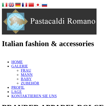
Italian fashion & accessories
HOME
GALERIE
FRAU
MANN
BABY
ZUBEHÖR
PROFIL
LAGE
KONTAKTIEREN SIE UNS